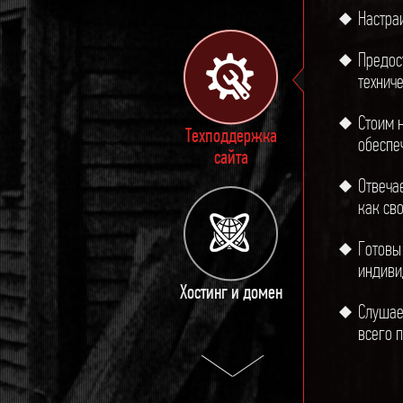
Настра
Предос
технич
Стоим 
Техподдержка
обеспе
сайта
Отвеча
как сво
Готовы
индиви
Хостинг и домен
Слушае
всего 